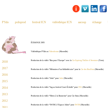
P'Silo
psiloprod
festival ICN
vidéothèque ICN
aacoop
échange
ÉCHANGE 2005
Videodrome
Vidéothèque P’Silo au
(Marseille)
Cie Equivog Théâtre d’Aventure
Production de la vidéo “Bus pour l’Europe” avec la
(Trets)
2018
2017
Cie des Bouffons
Production de la vidéo “Mémoires d’un bibliothécaire” pour la
(Marseille)
2016
Jahir
Production de la vidéo “Jahir” pour
(Marseille)
2015
ING
2014
Production de la vidéo “Ing au festival Court-Échelle” pour
(Marseille)
2013
Production de la vidéo “Filtres à la Busserine” pour Cie Sima (Marseille)
2012
SWIM
Production de la vidéo “SWIM à l’Espace Julien” pour
(Marseille)
2011