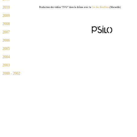
2010
Cie des Bouffons
Production des vidéos “IVG” dans la drôme avec la
(Marseille)
2009
2008
2007
2006
2005
2004
2003
2000 - 2002