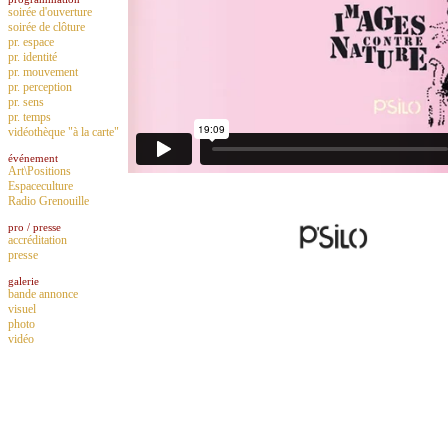
soirée d'ouverture
soirée de clôture
pr. espace
pr. identité
pr. mouvement
pr. perception
pr. sens
pr. temps
vidéothèque "à la carte"
événement
Art\Positions
Espaceculture
Radio Grenouille
pro / presse
accréditation
presse
galerie
bande annonce
visuel
photo
vidéo