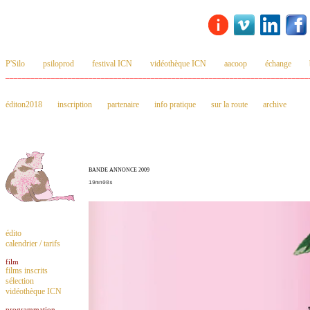
P'Silo
psiloprod
festival ICN
vidéothèque ICN
aacoop
échange
_________________________________________________________________________
éditon2018
inscription
partenaire
info pratique
sur la route
archive
BANDE ANNONCE 2009
19mn08s
édito
calendrier / tarifs
film
films inscrits
sélection
vidéothèque ICN
programmation