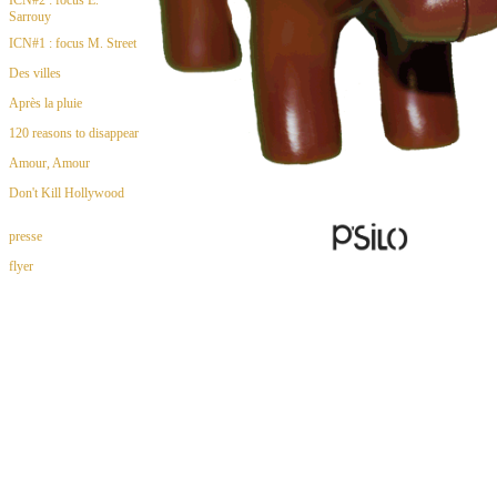
Sarrouy
ICN#1 : focus M. Street
Des villes
Après la pluie
120 reasons to disappear
Amour, Amour
Don't Kill Hollywood
presse
flyer