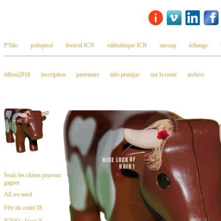
P'Silo
psiloprod
festival ICN
vidéothèque ICN
aacoop
échange
_________________________________________________________________________
éditon2018
inscription
partenaire
info pratique
sur la route
archive
Seuls les chiens peuvent
gagner
All we need
Fête du court 18
ICN#2 : focus E.