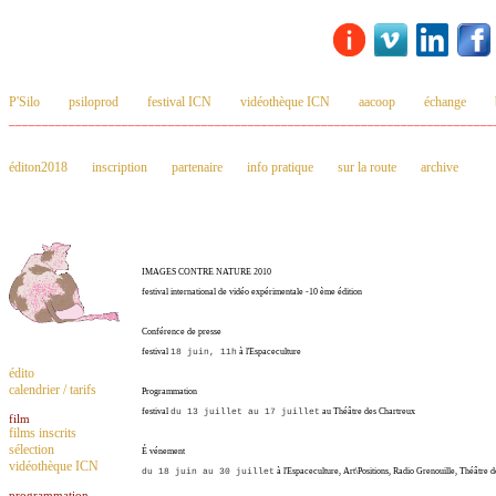
P'Silo
psiloprod
festival ICN
vidéothèque ICN
aacoop
échange
_________________________________________________________________________
éditon2018
inscription
partenaire
info pratique
sur la route
archive
IMAGES CONTRE NATURE 2010
festival international de vidéo expérimentale -10 ème édition
Conférence de presse
festival
18 juin, 11h
à l'Espaceculture
édito
calendrier / tarifs
Programmation
festival
du 13 juillet au 17 juillet
au Théâtre des Chartreux
film
films inscrits
sélection
É vénement
vidéothèque ICN
du 18 juin au 30 juillet
à l'Espaceculture, Art\Positions, Radio Grenouille, Théâtre 
programmation