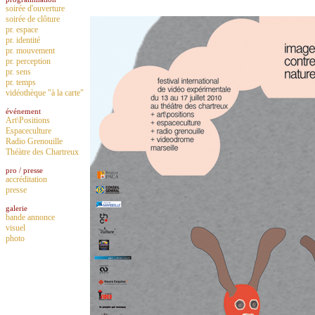
soirée d'ouverture
soirée de clôture
pr. espace
pr. identité
pr. mouvement
pr. perception
pr. sens
pr. temps
vidéothèque "à la carte"
événement
Art\Positions
Espaceculture
Radio Grenouille
Théàtre des Chartreux
pro / presse
accréditation
presse
galerie
bande annonce
visuel
photo