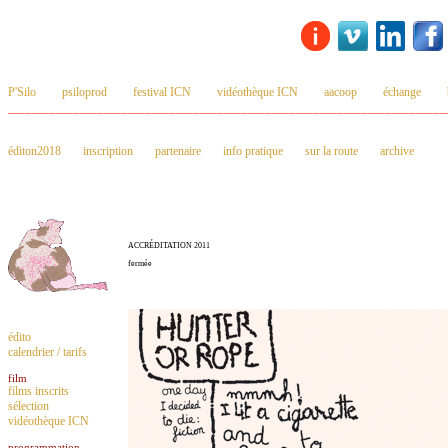
P'Silo
psiloprod
festival ICN
vidéothèque ICN
aacoop
échange
_________________________________________________________________________
éditon2018
inscription
partenaire
info pratique
sur la route
archive
ACCRÉDITATION 2011
fermée
édito
calendrier / tarifs
film
films inscrits
sélection
vidéothèque ICN
programmation