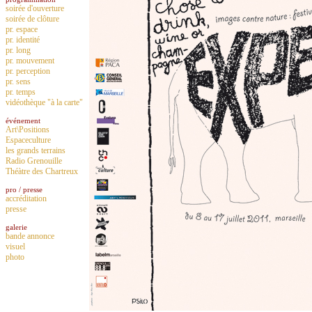
soirée d'ouverture
soirée de clôture
pr. espace
pr. identité
pr. long
pr. mouvement
pr. perception
pr. sens
pr. temps
vidéothèque "à la carte"
événement
Art\Positions
Espaceculture
les grands terrains
Radio Grenouille
Théàtre des Chartreux
pro / presse
accréditation
presse
galerie
bande annonce
visuel
photo