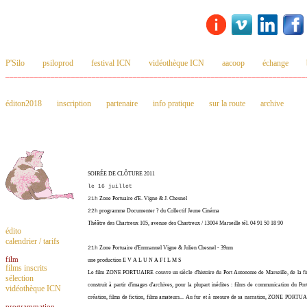
P'Silo
psiloprod
festival ICN
vidéothèque ICN
aacoop
échange
_________________________________________________________________________
éditon2018
inscription
partenaire
info pratique
sur la route
archive
SOIRÉE DE CLÔTURE 2011
le 16 juillet
21h
Zone Portuaire d'E. Vigne & J. Chesnel
22h
programme Documenter ? du Collectif Jeune Cinéma
Théâtre des Chartreux 105, avenue des Chartreux / 13004 Marseille tél. 04 91 50 18 90
édito
calendrier / tarifs
21h
Zone Portuaire d'Emmanuel Vigne & Julien Chesnel - 39mn
film
une production E V A L U N A F I L M S
films inscrits
Le film ZONE PORTUAIRE couvre un siècle d'histoire du Port Autonome de Marseille, de la fin
sélection
construit à partir d'images d'archives, pour la plupart inédites : films de communication du Por
vidéothèque ICN
création, films de fiction, films amateurs... Au fur et à mesure de sa narration, ZONE PORTUAI
programmation