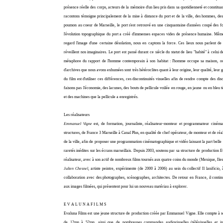
présence réelle des corps, acteurs de la mémoire d'un lieu pris dans sa quotidienneté et constitua
racontons témoigne principalement de la mise à distance du port et de la ville, des hommes, de
poumon au coeur de Marseille, le port s'est retrouvé en une cinquantaine d'années coupé des fonc
l'évolution topographique du port a créé d'immenses espaces vides de présence humaine. Même 
regard l'image d'une certaine désolation, nous en captons la force. Ces lieux nous parlent de n
réveillent nos imaginaires. Le port est passé durant ce siècle du statut de lieu "habité" à celui d
métaphore du rapport de l'homme contemporain à son habitat : l'homme occupe sa maison, occ
d'archives que nous avons exhumées sont très hétéroclites quant à leur origine, leur qualité, leur g
du film est d'utiliser ces différences, ces discontinuités visuelles afin de rendre compte des dis
faisons pas l'économie, des lacunes, des bouts de pellicule voilée en rouge, en jaune ou en ble
et des machines que la pellicule a enregistrés.
Les réalisateurs
Emmanuel Vigne
est, de formation, journaliste, réalisateur-monteur et programmateur cinéma
structures, de France 3 Marseille à Canal Plus, en qualité de chef opérateur, de monteur et de réa
de la ville, afin de proposer une programmation cinématographique et vidéo laissant la part bell
raretés inédites sur les écrans marseillais. Depuis 2003, soutenu par sa structure de production Eva
réalisateur, avec à son actif de nombreux films tournés aux quatre coins du monde (Mexique, Iles 
Julien Chesnel
, artiste peintre, expérimente (de 2000 à 2006) au sein du collectif Il lanificio,
collaboration avec des photographes, scénographes, architectes. De retour en France, il continue 
aux images filmées, qui présentent pour lui un nouveau matériau à explorer.
E V A L U N A F I L M S
Evaluna Films est une jeune structure de production créée par Emmanuel Vigne. Elle compte à son
de 12mn à 52mn, ainsi que de nombreuses commandes audiovisuelles (télévisuelles et insti