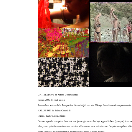
UNTITLED N°1 de Masha Godovannaya
Russie, 2005, 4', coul, stéréo
Je marchais autour de la Perspective Nevski et j'ai vu cette fille qui dansait une danse passionnée 
HALLO PAPI de Salma Cheddadi
France, 2009, 6', coul, stéréo
Dernier appel à son père. Jana est une jeune germano-thaï qui apparaît dans (presque) tous me
père, avec qui elle entretient une relation affectueuse mais trés distante. De pièce en pièce, el
rouge, jaune et bleu illuminent la blancheur des murs. Un film pictural.