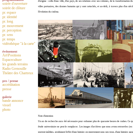
d'origine : celle d'une ville, d'un pays, de ses relations avec ses colonies, de la transformation 
soirée d'ouverture
villes portuaires, des drames humains qui y sont rattachés, et au-delà, à travers plus d'un 
soirée de clôture
l'évolution du cinéma.
pr. espace
pr. identité
pr. long
pr. mouvement
pr. perception
pr. sens
pr. temps
vidéothèque "à la carte"
événement
Art\Positions
Espaceculture
les grands terrains
Radio Grenouille
Théàtre des Chartreux
pro / presse
accréditation
presse
galerie
bande annonce
visuel
photo
Note d'intention
Un an de recherche aura été nécessaire pour exhumer plus de quarante heures de rushes. Ce qu
étude universitaire ne peut le remplacer. Les images d'archives que nous avons retrouvées (en
souvent inédites, produisent l'effet d'une histoire en mouvement sous nos yeux, d'une histoire paral