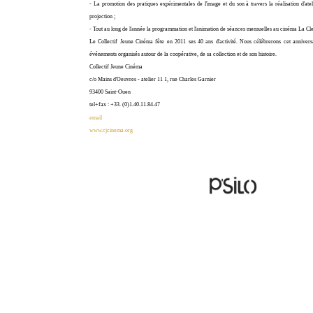
- La promotion des pratiques expérimentales de l'image et du son à travers la réalisation d'ate
projection ;
- Tout au long de l'année la programmation et l'animation de séances mensuelles au cinéma La Cle
Le Collectif Jeune Cinéma fête en 2011 ses 40 ans d'activité. Nous célébrerons cet anniversa
événements organisés autour de la coopérative, de sa collection et de son histoire.
Collectif Jeune Cinéma
c/o Mains d'Oeuvres - atelier 11 1, rue Charles Garnier
93400 Saint-Ouen
tel+fax : +33. (0)1.40.11.84.47
email
www.cjcinema.org