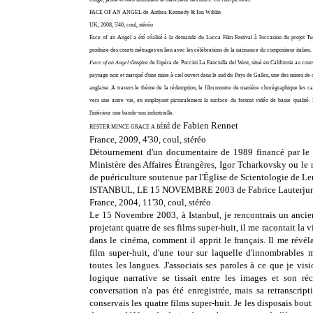
FACE OF AN ANGEL de Anthea Kennedy & Ian Wiblin
UK, 2008, 5'40, coul, stéréo
Face of an Angel a été réalisé à la demande du Lucca Film Festival à l'occasion du projet Tw
produire des courts métrages en lien avec les célébrations de la naissance du compositeur italien.
Face of an Angel
s'inspire de l'opéra de Puccini La Fanciulla del West, situé en Californie au cours
paysage noir et marqué d'une mine à ciel ouvert dans le sud du Pays de Galles, une des mines de ch
anglaise. A travers le thème de la rédemption, le film montre de manière chorégraphique les cami
vers une autre vie, en employant picturalement la surface du format vidéo de basse qualité. 
l'intérieur une bande-son industrielle.
de Fabien Rennet
RESTER MINCE GRACE A BÉBÉ
France, 2009, 4'30, coul, stéréo
Détournement d'
un documentaire de 1989 financé par le M
Ministère des Affaires Étrangères, Igor Tcharkovsky ou le
de puériculture soutenue par l'Église de Scientologie de Le
ISTANBUL, LE 15 NOVEMBRE 2003 de Fabrice Lauterju
France, 2004, 11'30, coul, stéréo
Le 15 Novembre 2003, à Istanbul, je rencontrais un ancien
projetant quatre de ses films super-huit, il me racontait la v
dans le cinéma, comment il apprit le français. Il me révél
film super-huit, d'une tour sur laquelle d'innombrables m
toutes les langues. J'associais ses paroles à ce que je vis
logique narrative se tissait entre les images et son réc
conversation n'a pas été enregistrée, mais sa retranscript
conservais les quatre films super-huit. Je les disposais bout