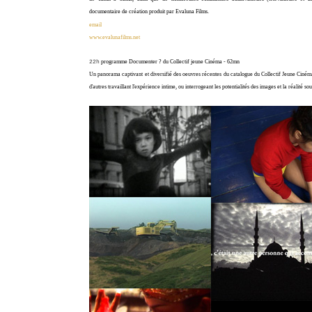
documentaire de création produit par Evaluna Films.
email
www.evalunafilms.net
22h
programme Documenter ? du Collectif jeune Cinéma - 62mn
Un panorama captivant et diversifié des oeuvres récentes du catalogue du Collectif Jeune Cinéma
d'autres travaillant l'expérience intime, ou interrogeant les potentialités des images et la réalité so