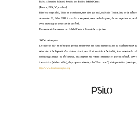
Blabla : Sandrine Salzard, Zouliha des Étoiles, Infidel Castra
(France, 2004, 52', couleur)
Filmé en temps réel, Thibo se transforme, tant bien que mal, en Paulie Toxica. Issu de la scène 
des années 90, début 2000, il nous livre son passé, nous parle du queer, de ses expériences, des lu
avec beaucoup de doutes et de sincérité.
Rencontre et discussion avec Infidel Castra à l'issu de la projection
360° et même plus
Le collectif 360° et même plus produit et distribue des films documentaires ou expérimentaux qui 
Attachées à la légèreté d'un cinéma direct, réactif et sensible à l'actualité, les cinéastes du col
cinématographique ou télévisuelle, en adoptant un regard personnel et parfois décalé. 360°
transmission (ateliers vidéo), de programmation (cycles "Hors cases") et de prestation (montages, 
http://www.360etmemeplus.org