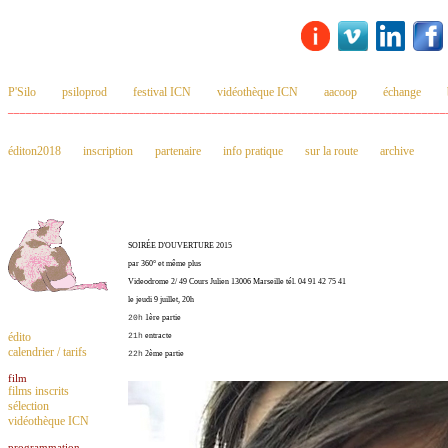
P'Silo
psiloprod
festival ICN
vidéothèque ICN
aacoop
échange
_________________________________________________________________________
éditon2018
inscription
partenaire
info pratique
sur la route
archive
SOIRÉE D'OUVERTURE 2015
par 360° et même plus
Videodrome 2/ 49 Cours Julien 13006 Marseille tél. 04 91 42 75 41
le jeudi 9 juillet, 20h
20h
1ère partie
édito
21h
entracte
calendrier / tarifs
22h
2ème partie
film
films inscrits
sélection
vidéothèque ICN
programmation