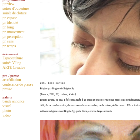
preview
soirée d'ouverture
soirée de clôture
pr. espace
pr. identité
pr. long
pr. mouvement
pr. perception
pr. sens
pr. temps
événement
Espaceculture
soirée VJing
ARTE Creative
pro / presse
accréditation
20h, 1ère partie
conférence de presse
presse
Brigitte par Brigitte de Brigitte Sy
(France, 2011, 30', couleur, Vidéo)
galerie
Brigitte Brami, 46 ans, a été condamnée à 15 mois de prison ferme pour harcèlement téléphoniqu
bande annonce
visuel
délit, de sa condamnation, de ses amours homosexuelles, de la prison, de l'écriture... Elle a écrit 
photo
éditions Indigènes dont Brigitte Sy, qui la filme, en lit de larges extraits.
vidéo