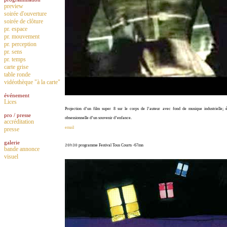
preview
soirée d'ouverture
soirée de clôture
pr. espace
pr. mouvement
pr. perception
pr. sens
pr. temps
carte grise
table ronde
vidéothèque "à la carte"
événement
Lices
Projection d’un film super 8 sur le corps de l’auteur avec fond de musique industrielle;
pro / presse
obsessionnelle d’un souvenir d’enfance.
accréditation
email
presse
galerie
20h30
programme Festival Tous Courts -67mn
bande annonce
visuel