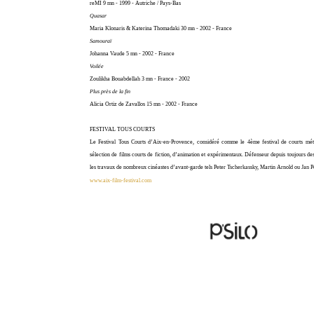
reMI 9 mn - 1999 - Autriche / Pays-Bas
Quasar
Maria Klonaris & Katerina Thomadaki 30 mn - 2002 - France
Samouraï
Johanna Vaude 5 mn - 2002 - France
Voilée
Zoulikha Bouabdellah 3 mn - France - 2002
Plus près de la fin
Alicia Ortiz de Zavallos 15 mn - 2002 - France
FESTIVAL TOUS COURTS
Le Festival Tous Courts d’Aix-en-Provence, considéré comme le 4ème festival de courts mét
sélection de films courts de fiction, d’animation et expérimentaux. Défenseur depuis toujours des
les travaux de nombreux cinéastes d’avant-garde tels Peter Tscherkassky, Martin Arnold ou Jan P
www.aix-film-festival.com