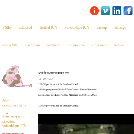
P'Silo
psiloprod
festival ICN
vidéothèque ICN
aacoop
échange
_________________________________________________________________________
éditon2018
inscription
partenaire
info pratique
sur la route
archive
SOIRÉE D'OUVERTURE 2003
le 30 juin
19h30
performance de Emeline Girault
20h30
programme Festival Tous Courts / Aix-en-Provence
Lices 12 rue des Lices / 13007 Marseille tél. 04 91 31 29 24
édito
calendrier / tarifs
19h30
performance de Emeline Girault
film
films inscrits
sélection
vidéothèque ICN
programmation